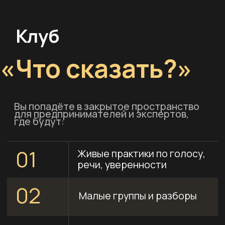
Клуб
«Что сказать?»
Вы попадёте в закрытое пространство
для предпринимателей и экспертов,
где будут:
01
Живые практики по голосу,
речи, уверенности
02
Малые группы и разборы
03
Новые мини-программы
04
Комьюнити людей,
которые
развиваются
05
Материалы, которых нет в