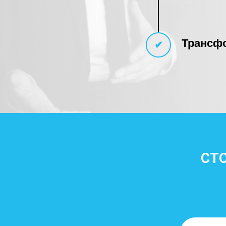
Трансф
✔
СТО