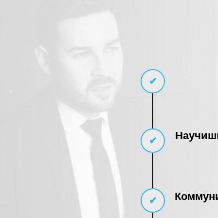
✔
Научишь
✔
Коммуни
✔