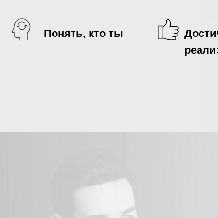
Понять, кто ты
Дости
реали