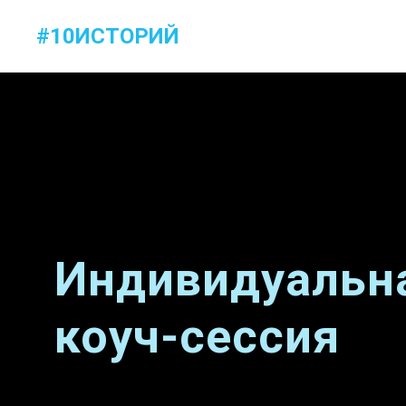
#10ИСТОРИЙ
#10ИСТОРИЙ
Обо мне
П
Индивидуальн
коуч-сессия